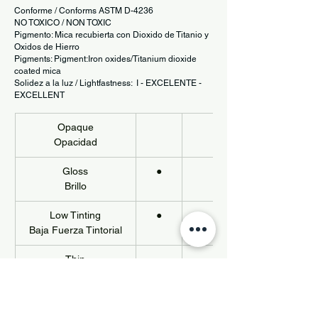
Conforme / Conforms ASTM D-4236
NO TOXICO / NON TOXIC
Pigmento: Mica recubierta con Dioxido de Titanio y
Oxidos de Hierro
Pigments: Pigment:Iron oxides/Titanium dioxide
coated mica
Solidez a la luz / Lightfastness: I - EXCELENTE -
EXCELLENT
Opaque
Opacidad
Gloss
●
Brillo
Low Tinting
●
Baja Fuerza Tintorial
Thin
Liquido