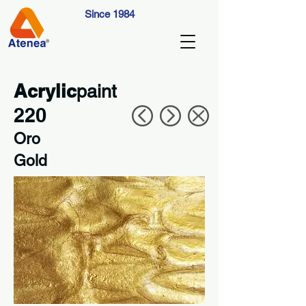
Since 1984
Acrylic
paint
220
Oro
Gold