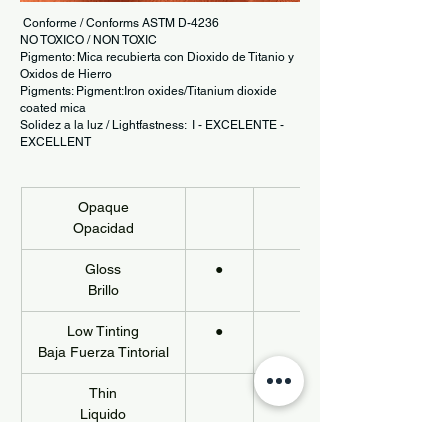
Conforme / Conforms ASTM D-4236
NO TOXICO / NON TOXIC
Pigmento: Mica recubierta con Dioxido de Titanio y
Oxidos de Hierro
Pigments: Pigment:Iron oxides/Titanium dioxide
coated mica
Solidez a la luz / Lightfastness: I - EXCELENTE -
EXCELLENT
Opaque
Opacidad
Gloss
●
Brillo
Low Tinting
●
Baja Fuerza Tintorial
Thin
Liquido