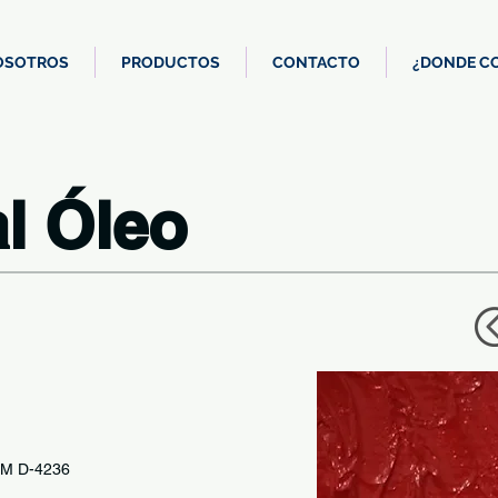
OSOTROS
PRODUCTOS
CONTACTO
¿DONDE C
al Óleo
TM D-4236
IC