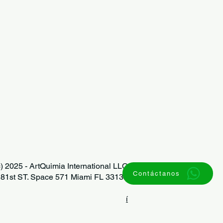
) 2025 - ArtQuimia International LLC
Contáctanos
81st ST. Space 571 Miami FL 33138
í