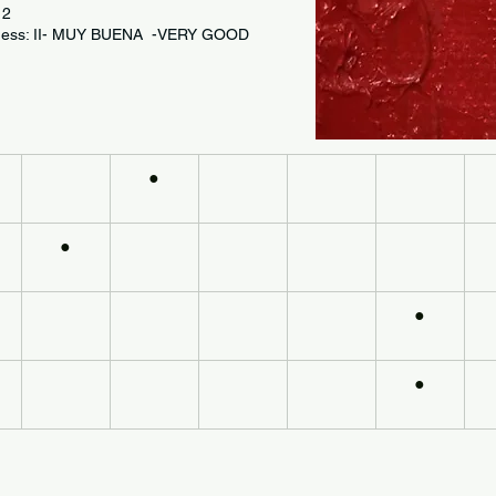
112
fastness: II- MUY BUENA -VERY GOOD
●
●
●
●