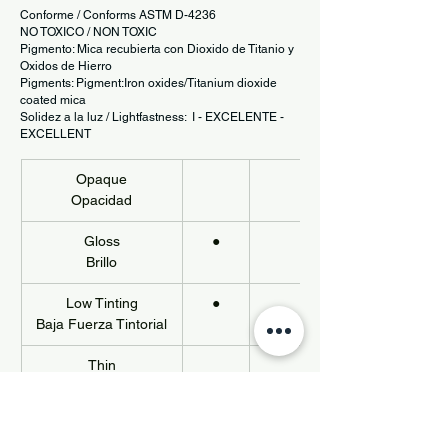
Conforme / Conforms ASTM D-4236
NO TOXICO / NON TOXIC
Pigmento: Mica recubierta con Dioxido de Titanio y
Oxidos de Hierro
Pigments: Pigment:Iron oxides/Titanium dioxide
coated mica
Solidez a la luz / Lightfastness: I - EXCELENTE -
EXCELLENT
Opaque
Opacidad
Gloss
●
Brillo
Low Tinting
●
Baja Fuerza Tintorial
Thin
Liquido