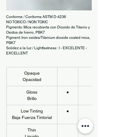
Conforme / Conforms ASTM D-4236
NO TOXICO / NON TOXIC
Pigmento: Mica recubierta con Dioxido de Titanio y
Oxidos de hierro, PBK7
Pigment: Iron oxides/Titanium dioxide coated mica,
PBK7
Solidez a la luz / Lightfastness: I - EXCELENTE -
EXCELLENT
Opaque
Opacidad
Gloss
●
Brillo
Low Tinting
●
Baja Fuerza Tintorial
Thin
Líquido