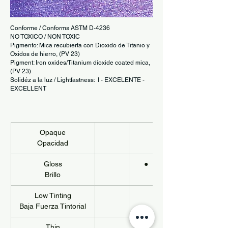
Conforme / Conforms ASTM D-4236
NO TOXICO / NON TOXIC
Pigmento: Mica recubierta con Dioxido de Titanio y
Oxidos de hierro, (PV 23)
Pigment: Iron oxides/Titanium dioxide coated mica,
(PV 23)
Solidéz a la luz / Lightfastness: I - EXCELENTE -
EXCELLENT
Opaque
Opacidad
Gloss
●
Brillo
Low Tinting
Baja Fuerza Tintorial
Thin